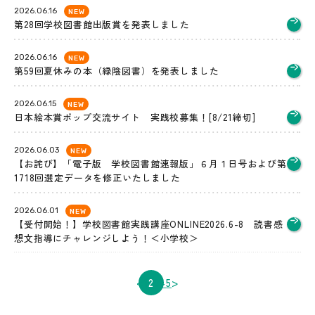
2026.06.16
NEW
第28回学校図書館出版賞を発表しました
2026.06.16
NEW
第59回夏休みの本（緑陰図書）を発表しました
2026.06.15
NEW
日本絵本賞ポップ交流サイト 実践校募集！[8/21締切]
2026.06.03
NEW
【お詫び】「電子版 学校図書館速報版」６月１日号および第
1718回選定データを修正いたしました
2026.06.01
NEW
【受付開始！】学校図書館実践講座ONLINE2026.6-8 読書感
想文指導にチャレンジしよう！＜小学校＞
<
1
2
3
4
5
>