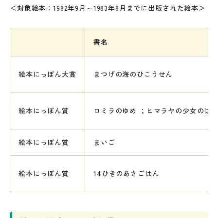
＜対象絵本：1982年9月～1983年8月までに出版された絵本＞
書名
絵本にっぽん大賞
まつげの海のひこうせん
絵本にっぽん賞
ロミラのゆめ ；ヒマラヤの少女のは
絵本にっぽん賞
まいご
絵本にっぽん賞
14ひきのあさごはん