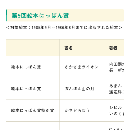
第9回絵本にっぽん賞
＜対象絵本：1985年9月～1986年8月までに出版された絵本＞
書名
著者
内田麟太
絵本にっぽん賞
さかさまライオン
長 新太
あまん 
絵本にっぽん賞
ぽんぽん山の月
渡辺洋二
シビル・
絵本にっぽん賞特別賞
かさどろぼう
いのくま
C・V・オ