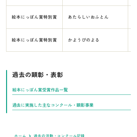
絵本にっぽん賞特別賞
あたらしいおふとん
絵本にっぽん賞特別賞
かようびのよる
過去の顕彰・表彰
絵本にっぽん賞受賞作品一覧
過去に実施した主なコンクール・顕彰事業
ホーム
過去の活動・コンクール記録