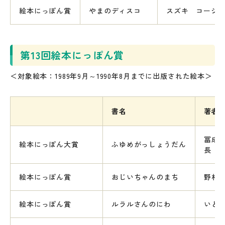
絵本にっぽん賞
やまのディスコ
スズキ コージ
第13回絵本にっぽん賞
＜対象絵本：1989年9月～1990年8月までに出版された絵本＞
書名
著者
冨成
絵本にっぽん大賞
ふゆめがっしょうだん
長 
絵本にっぽん賞
おじいちゃんのまち
野村
絵本にっぽん賞
ルラルさんのにわ
いと