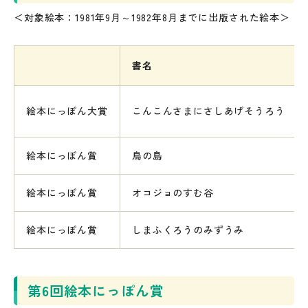
＜対象絵本：1981年9月～1982年8月までに出版された絵本＞
書名
絵本にっぽん大賞
こんこんさまにさしあげそうろう
絵本にっぽん賞
鳥の島
絵本にっぽん賞
オコジョのすむ谷
絵本にっぽん賞
しまふくろうのみずうみ
第6回絵本にっぽん賞