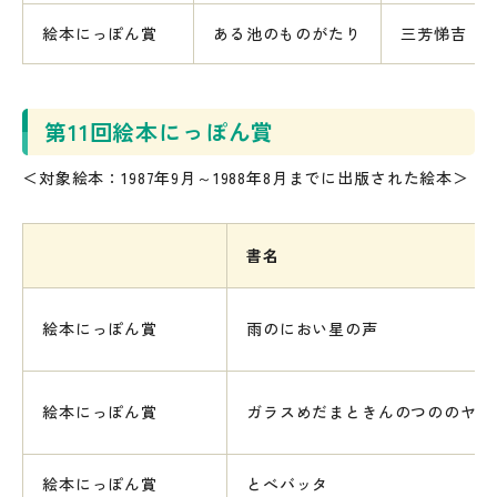
絵本にっぽん賞
ある池のものがたり
三芳悌吉 
第11回絵本にっぽん賞
＜対象絵本：1987年9月～1988年8月までに出版された絵本＞
書名
絵本にっぽん賞
雨のにおい星の声
絵本にっぽん賞
ガラスめだまときんのつののヤギ
絵本にっぽん賞
とべバッタ