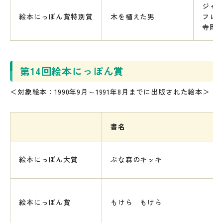
ジャ
絵本にっぽん賞特別賞
木を植えた男
フレ
寺岡
第14回絵本にっぽん賞
＜対象絵本：1990年9月～1991年8月までに出版された絵本＞
書名
絵本にっぽん大賞
ぶな森のキッキ
絵本にっぽん賞
もけら もけら