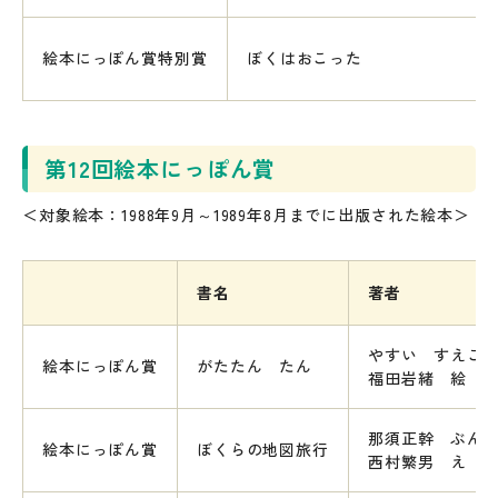
絵本にっぽん賞特別賞
ぼくはおこった
第12回絵本にっぽん賞
＜対象絵本：1988年9月～1989年8月までに出版された絵本＞
書名
著者
やすい すえこ
絵本にっぽん賞
がたたん たん
福田岩緒 絵
那須正幹 ぶん
絵本にっぽん賞
ぼくらの地図旅行
西村繁男 え