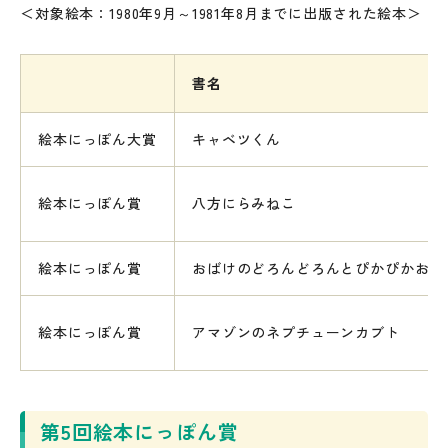
＜対象絵本：1980年9月～1981年8月までに出版された絵本＞
書名
絵本にっぽん大賞
キャベツくん
絵本にっぽん賞
八方にらみねこ
絵本にっぽん賞
おばけのどろんどろんとぴかぴかおば
絵本にっぽん賞
アマゾンのネプチューンカブト
第5回絵本にっぽん賞