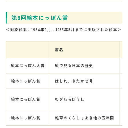
第8回絵本にっぽん賞
＜対象絵本：1984年9月～1985年8月までに出版された絵本＞
書名
絵本にっぽん大賞
絵で見る日本の歴史
絵本にっぽん賞
はしれ、きたかぜ号
絵本にっぽん賞
むぎわらぼうし
絵本にっぽん賞
雑草のくらし；あき地の五年間