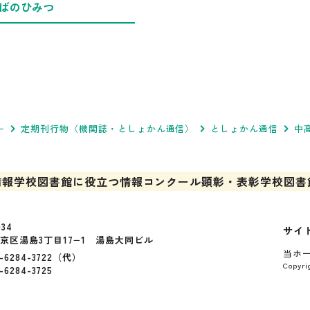
ばのひみつ
ー
定期刊行物〈機関誌・としょかん通信〉
としょかん通信
中
情報
学校図書館に役立つ情報
コンクール
顕彰・表彰
学校図書
034
サイ
京区湯島3丁目17−1 湯島大同ビル
当ホ
-6284-3722（代）
Copy
-6284-3725