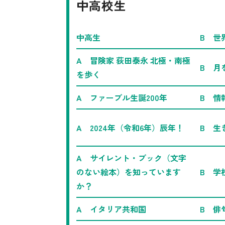
中高校生
中高生
B 世
A 冒険家 荻田泰永 北極・南極
B 月
を歩く
A ファーブル生誕200年
B 情
A 2024年（令和6年）辰年！
B 生
A サイレント・ブック（文字
のない絵本）を知っています
B 学
か？
A イタリア共和国
B 俳