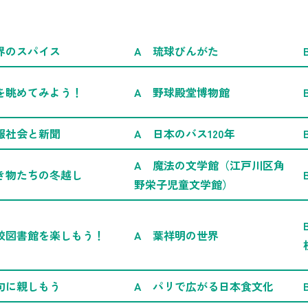
界のスパイス
A 琉球びんがた
を眺めてみよう！
A 野球殿堂博物館
報社会と新聞
A 日本のバス120年
A 魔法の文学館（江戸川区角
き物たちの冬越し
野栄子児童文学館）
校図書館を楽しもう！
A 葉祥明の世界
句に親しもう
A パリで広がる日本食文化