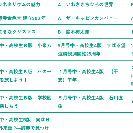
ラネタリウムの魅力
A いわさきちひろの世界
尊寺金色堂 建立900 年
A ザ・キャビンカンパニー
てきなクリスマス
B 鈴木梅太郎
中・高校生Ｂ版 小泉八
9月号中・高校生A版 すばる望
遠鏡観測開始25周年
号中・高校生Ｂ版 バター
１月号中・高校生A版 【干
を旅しよう！
支】午年
中・高校生Ｂ版 学校図
５月号中・高校生A版 石川直
楽しもう
樹
中・高校生B版 実は日
?外来語!?―辞典で見つけ