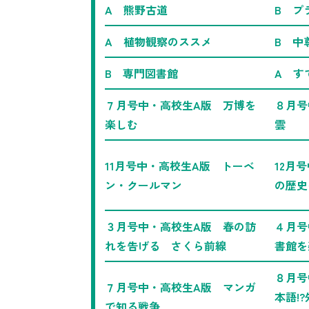
A 熊野古道
B プ
A 植物観察のススメ
B 中
B 専門図書館
A す
７月号中・高校生A版 万博を
８月号
楽しむ
雲
11月号中・高校生A版 トーベ
12月
ン・クールマン
の歴史
３月号中・高校生A版 春の訪
４月号
れを告げる さくら前線
書館を
８月号
７月号中・高校生A版 マンガ
本語!
で知る戦争