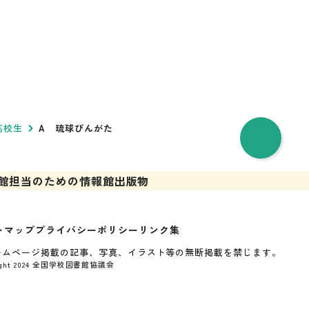
高校生
A 琉球びんがた
館担当のための情報館
出版物
トマップ
プライバシーポリシー
リンク集
ームページ掲載の記事、写真、イラスト等の無断掲載を禁じます。
right 2024 全国学校図書館協議会