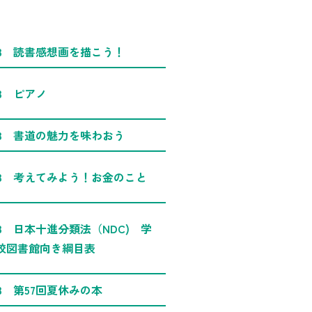
B 読書感想画を描こう！
B ピアノ
B 書道の魅力を味わおう
B 考えてみよう！お金のこと
B 日本十進分類法（NDC) 学
校図書館向き綱目表
B 第57回夏休みの本