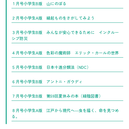
１月号小学生B版 山にのぼる
２月号小学生A版 縁起ものをさがしてみよう
３月号小学生B版 みんなが安心できるために インクルー
シブ防災
４月号小学生A版 色彩の魔術師 エリック・カールの世界
５月号小学生B版 日本十進分類法（NDC）
６月号小学生B版 アントニ・ガウディ
７月号小学生B版 第59回夏休みの本（緑陰図書）
８月号小学生A版 江戸から現代へ―虫を描く、命を見つめ
る。