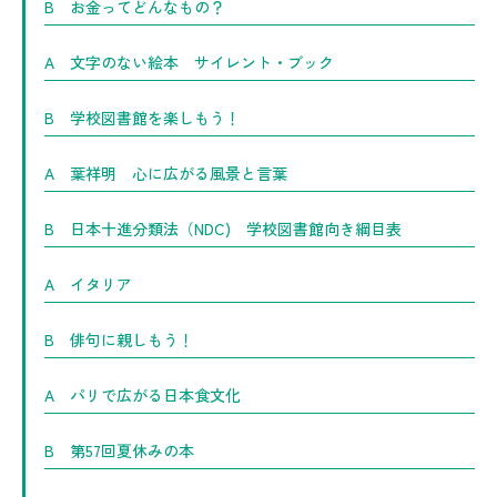
B お金ってどんなもの？
A 文字のない絵本 サイレント・ブック
B 学校図書館を楽しもう！
A 葉祥明 心に広がる風景と言葉
B 日本十進分類法（NDC) 学校図書館向き綱目表
A イタリア
B 俳句に親しもう！
A パリで広がる日本食文化
B 第57回夏休みの本