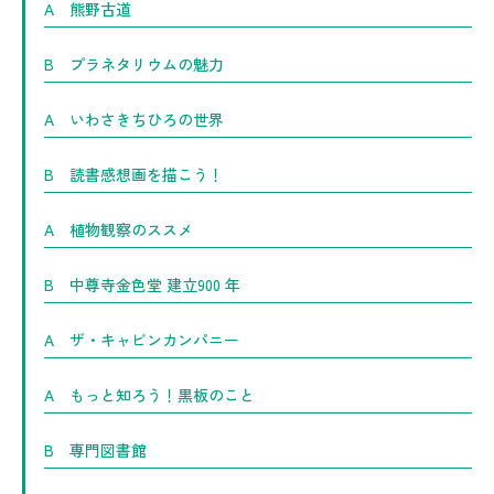
A 熊野古道
B プラネタリウムの魅力
A いわさきちひろの世界
B 読書感想画を描こう！
A 植物観察のススメ
B 中尊寺金色堂 建立900 年
A ザ・キャビンカンパニー
A もっと知ろう！黒板のこと
B 専門図書館