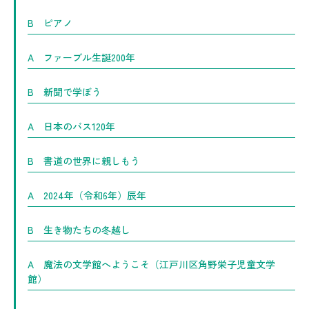
B ピアノ
A ファーブル生誕200年
B 新聞で学ぼう
A 日本のバス120年
B 書道の世界に親しもう
A 2024年（令和6年）辰年
B 生き物たちの冬越し
A 魔法の文学館へようこそ（江戸川区角野栄子児童文学
館）