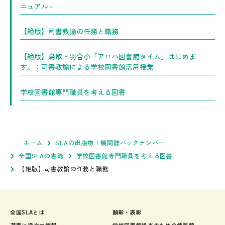
ニュアル－
【絶版】司書教諭の任務と職務
【絶版】鳥取・羽合小「アロハ図書館タイム」はじめま
す。：司書教諭による学校図書館活用授業
学校図書館専門職員を考える図書
ホーム
SLAの出版物＋機関誌バックナンバー
全国SLAの書籍
学校図書館専門職員を考える図書
【絶版】司書教諭の任務と職務
全国SLAとは
顕彰・表彰
選書に役立つ情報
学校図書館担当のための情報館