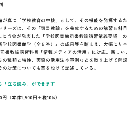
判
館が真に「学校教育の中核」として、その機能を発揮する
シリーズは、その「司書教諭」を養成するための講習５科目の
新たに当会が発表した「学校図書館司書教諭講習講義要綱」
新学校図書館学（全５巻）』の成果等を踏まえ、大幅にリ
、司書教諭講習科目「情報メディアの活用」に対応。新しい
らの種類と特性、実際の活用法や事例などを取り上げて解
その対策についても章を設けて記述している。
ら「立ち読み」ができます
650円（本体1,500円＋税10%）