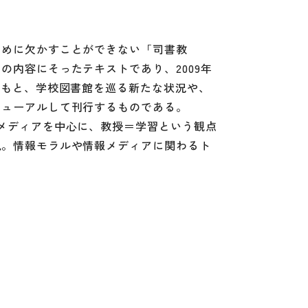
ために欠かすことができない「司書教
内容にそったテキストであり、2009年
のもと、学校図書館を巡る新たな状況や、
ニューアルして刊行するものである。
メディアを中心に、教授＝学習という観点
説。情報モラルや情報メディアに関わるト