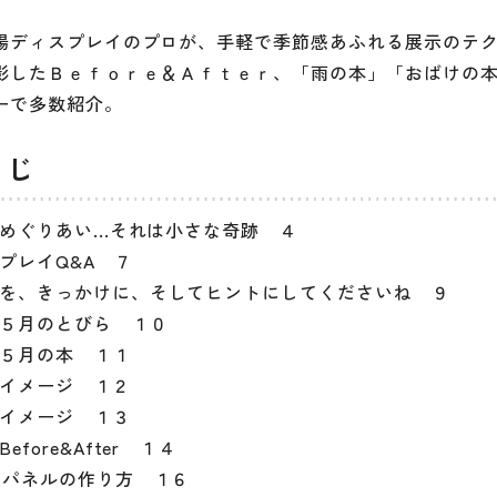
場ディスプレイのプロが、手軽で季節感あふれる展示のテ
影したＢｅｆｏｒｅ＆Ａｆｔｅｒ、「雨の本」「おばけの
ーで多数紹介。
くじ
めぐりあい...それは小さな奇跡 ４
プレイQ&A ７
を、きっかけに、そしてヒントにしてくださいね ９
５月のとびら １０
５月の本 １１
イメージ １２
イメージ １３
efore&After １４
＆パネルの作り方 １６