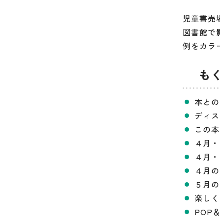
児童書売
図書館で
例をカラ
も
本との
ディス
この本
４月・
４月・
４月の
５月の
楽しくB
POP