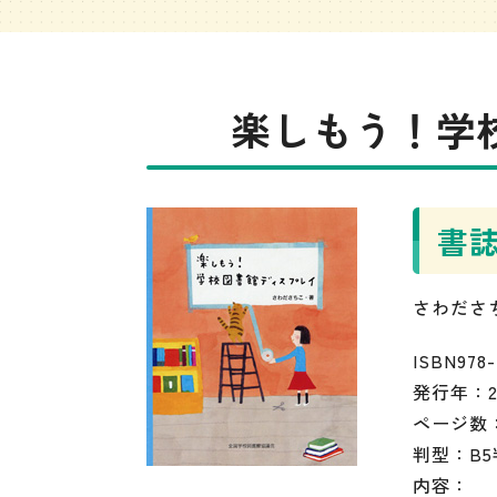
楽しもう！学
書
さわださ
ISBN978-
発行年：2
ページ数：
判型：B
内容：