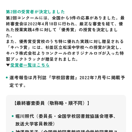
第2回の受賞者が決定しました
第2回コンクールには、全国から9件の応募がありました。最
終審査会は2022年4月18日に行われ、厳正な審査を経て、優
れた授業実践4件に対して「優秀賞」の授賞を決定しまし
た。
また、優秀賞受賞校のうち特に優れた実践に対し贈呈される
「キハラ賞」には、杉並区立松溪中学校への授賞が決定し、
キハラ株式会社よりコンクールのオリジナルロゴが入った特
製ブックトラックが贈呈されました。
▼
受賞者一覧はこちら
選考報告は月刊誌『学校図書館』2022年7月号に掲載予
定です。
【最終審査委員（敬称略・順不同）】
堀川照代（委員長・全国学校図書館協議会理事、
放送大学客員教授）
神澤登美子（全国学校図書館協議会学校図書館ス