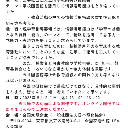
テーマ
：学校図書館を活用して情報活用能力をどう培ってい
くか
～教育活動の中での情報活用指導の重要性と取り
組み方を考える
趣 旨
：現学習指導要領では、情報活用能力は「学習の基盤
となる資質・能力」の一つとして、情報を活用して思考力・
判断力・表現力を培うことが求められています。
生きる力を育むために、情報活用能力を育成する教
育活動において、どのような点に注意して指導を工夫してい
くことが必要でしょうか。
また、授業者と司書教諭や学校司書、ICT担当、教
育委員会などいろいろな立場からの協力体制も重要です。
公共図書館等社会教育施設との関わり方も考えなけ
ればいけません。
今回の研修会では講義だけではなく、具体的な事例
をふまえ、皆さんと一緒に考えていきたいと思います。
日 時
：2026年８月２１日（金）13：00～16：00
※会場での対面による開催です。オンライン開催では
ありませんのでご注意ください。
会 場
：全国家電会館（一般社団法人日本電化協会）
〒113-0034 東京都文京区湯島3-6-1 全国家電会館１FA
大会議室