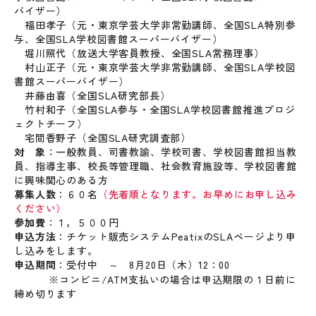
バイザー）
福田孝子（元・東京学芸大学非常勤講師、全国SLA特別参
与、全国SLA学校図書館スーパーバイザー）
堀川照代（放送大学客員教授、全国SLA常務理事）
村山正子（元・東京学芸大学非常勤講師、全国SLA学校図
書館スーパーバイザー）
井藤由喜（全国SLA研究部長）
竹村和子（全国SLA参与・全国SLA学校図書館推進プロジ
ェクトチーフ）
宅間香野子（全国SLA研究調査部）
対 象
：一般教員、司書教諭、学校司書、学校図書館担当教
員、指導主事、校長等管理職、社会教育施設等、学校図書館
に興味関心のある方
募集人数
：６０名
（先着順となります。お早めにお申し込み
ください）
参加費
：１，５００円
申込方法
：チケット販売システムPeatixのSLAページより申
し込みをします。
申込期間
：受付中 ～ 8月20日（木）12：00
※コンビニ/ATM支払いの場合は申込期限の１日前に
締め切ります