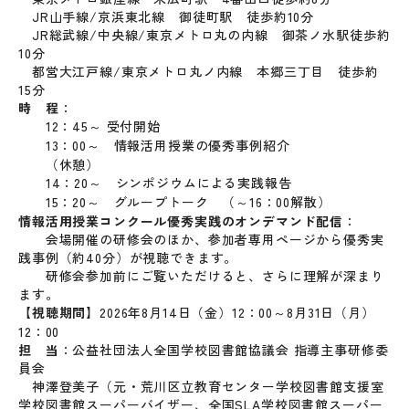
JR山手線/京浜東北線 御徒町駅 徒歩約10分
JR総武線/中央線/東京メトロ丸の内線 御茶ノ水駅徒歩約
10分
都営大江戸線/東京メトロ丸ノ内線 本郷三丁目 徒歩約
15分
時 程
：
12：45～ 受付開始
13：00～ 情報活用授業の優秀事例紹介
（休憩）
14：20～ シンポジウムによる実践報告
15：20～ グループトーク （～16：00解散）
情報活用授業コンクール優秀実践のオンデマンド配信
：
会場開催の研修会のほか、参加者専用ページから優秀実
践事例（約40分）が視聴できます。
研修会参加前にご覧いただけると、さらに理解が深まり
ます。
【視聴期間】
2026年8月14日（金）12：00～8月31日（月）
12：00
担 当
：公益社団法人全国学校図書館協議会 指導主事研修委
員会
神澤登美子（元・荒川区立教育センター学校図書館支援室
学校図書館スーパーバイザー、全国SLA学校図書館スーパー