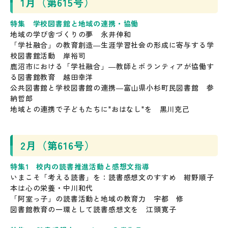
1月（第615号）
特集 学校図書館と地域の連携・協働
地域の学び舎づくりの夢 永井伸和
「学社融合」の教育創造―生涯学習社会の形成に寄与する学
校図書館活動 岸裕司
鹿沼市における「学社融合」―教師とボランティアが協働す
る図書館教育 越田幸洋
公共図書館と学校図書館の連携―富山県小杉町民図書館 参
納哲郎
地域との連携で子どもたちに"おはなし"を 黒川克己
2月（第616号）
特集1 校内の読書推進活動と感想文指導
いまこそ「考える読書」を：読書感想文のすすめ 紺野順子
本は心の栄養・中川和代
「阿室っ子」の読書活動と地域の教育力 宇都 修
図書館教育の一環として読書感想文を 江頭寛子