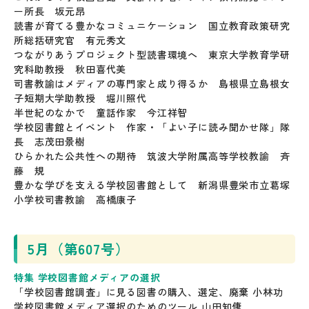
ー所長 坂元昂
読書が育てる豊かなコミュニケーション 国立教育政策研究
所総括研究官 有元秀文
つながりあうプロジェクト型読書環境へ 東京大学教育学研
究科助教授 秋田喜代美
司書教諭はメディアの専門家と成り得るか 島根県立島根女
子短期大学助教授 堀川照代
半世紀のなかで 童話作家 今江祥智
学校図書館とイベント 作家・「よい子に読み聞かせ隊」隊
長 志茂田景樹
ひらかれた公共性への期待 筑波大学附属高等学校教諭 斉
藤 規
豊かな学びを支える学校図書館として 新潟県豊栄市立葛塚
小学校司書教諭 高橋康子
5月（第607号）
特集 学校図書館メディアの選択
「学校図書館調査」に見る図書の購入、選定、廃棄 小林功
学校図書館メディア選択のためのツール 山田知倢