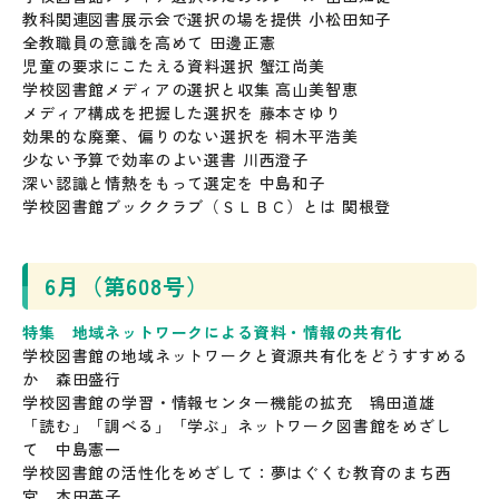
教科関連図書展示会で選択の場を提供 小松田知子
全教職員の意識を高めて 田邊正憲
児童の要求にこたえる資料選択 蟹江尚美
学校図書館メディアの選択と収集 高山美智恵
メディア構成を把握した選択を 藤本さゆり
効果的な廃棄、偏りのない選択を 桐木平浩美
少ない予算で効率のよい選書 川西澄子
深い認識と情熱をもって選定を 中島和子
学校図書館ブッククラブ（ＳＬＢＣ）とは 関根登
6月（第608号）
特集 地域ネットワークによる資料・情報の共有化
学校図書館の地域ネットワークと資源共有化をどうすすめる
か 森田盛行
学校図書館の学習・情報センター機能の拡充 鴇田道雄
「読む」「調べる」「学ぶ」ネットワーク図書館をめざし
て 中島憲一
学校図書館の活性化をめざして：夢はぐくむ教育のまち西
宮 本田英子