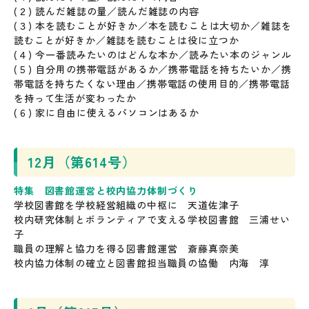
(２) 読んだ雑誌の量／読んだ雑誌の内容
(３) 本を読むことが好きか／本を読むことは大切か／雑誌を
読むことが好きか／雑誌を読むことは役に立つか
(４) 今一番読みたいのはどんな本か／読みたい本のジャンル
(５) 自分用の携帯電話があるか／携帯電話を持ちたいか／携
帯電話を持ちたくない理由／携帯電話の使用目的／携帯電話
を持って生活が変わったか
(６) 家に自由に使えるパソコンはあるか
12月（第614号）
特集 図書館運営と校内協力体制づくり
学校図書館を学校経営組織の中枢に 天道佐津子
校内研究体制とボランティアで支える学校図書館 三浦せい
子
職員の理解と協力を得る図書館運営 斎藤真奈美
校内協力体制の確立と図書館担当職員の協働 内海 淳