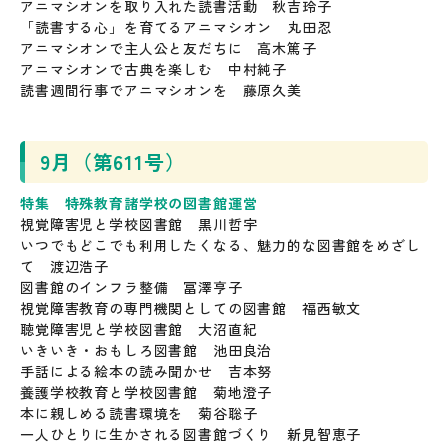
アニマシオンを取り入れた読書活動 秋吉玲子
「読書する心」を育てるアニマシオン 丸田忍
アニマシオンで主人公と友だちに 高木篤子
アニマシオンで古典を楽しむ 中村純子
読書週間行事でアニマシオンを 藤原久美
9月（第611号）
特集 特殊教育諸学校の図書館運営
視覚障害児と学校図書館 黒川哲宇
いつでもどこでも利用したくなる、魅力的な図書館をめざし
て 渡辺浩子
図書館のインフラ整備 冨澤亨子
視覚障害教育の専門機関としての図書館 福西敏文
聴覚障害児と学校図書館 大沼直紀
いきいき・おもしろ図書館 池田良治
手話による絵本の読み聞かせ 吉本努
養護学校教育と学校図書館 菊地澄子
本に親しめる読書環境を 菊谷聡子
一人ひとりに生かされる図書館づくり 新見智恵子