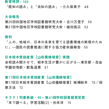
教育時評・160
「既知の読み」と「未知の読み」・小久保美子 48
大会報告
第25回四国地区学校図書館研究大会・古川万里子 50
第27回中国地区学校図書館研究大会・植田昌広 52
資料
「人の、地域の、日本の未来を育てる読書環境の実現のため
に」―国民の読書推進に関する協力者会議報告 55
日本絵本賞読者賞【山田養蜂場賞】実践
全校読み聞かせで、絵本生活が豊かに広がる―東京都・自由
学園初等部・鮫島道惠 67
第17回日本絵本賞読者賞【山田養蜂場賞】
第17回日本絵本賞読者賞【山田養蜂場賞】候補絵本 70／投
票方法 72
キラリ！司書教諭・95～第41回学校図書館賞受賞
「本で調べる」学習活動(2)・杉本洋 76