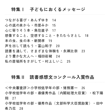
特集Ⅰ 子どもにおくるメッセージ
つながる喜び・あんずゆき 14
心の底の泉から・市居みか 15
心に寄りそう本・魚住直子 17
想像すること、空想すること・きたむらさとし 18
本の虫、虫の本・新開孝 19
声を出して読もう・富山和子 20
読書を通して、さまざまな体験を・永瀬比奈 23
より豊かな大人へ・福田岩緒 24
私の居場所をさがして・村上しいこ 25
特集Ⅱ 読書感想文コンクール入賞作品
＜中央審査評＞小学校低学年の部・猪熊憲一 26
小学校低学年の部・最優秀作品（内閣総理大臣賞）・松下陽
翔 27
小学校低学年の部・優秀作品（文部科学大臣奨励賞）・田中
希乃花 28