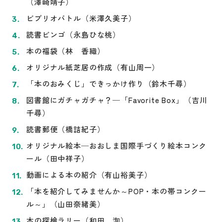
（澤崎靖子）
ビブリオバトル（米澤久美子）
読書ビンゴ（永島ひな桃）
本の福袋（林 香織）
オリジナル紙芝居の作成（有山周一）
「本のおみくじ」できっかけ作り（鈴木千尋）
図書館にガチャガチャ？─「Favorite Box」（吉川
千尋）
読書郵便（橋詰紀子）
オリジナル絵本─おおしま国際手づくり絵本コンク
ール（田中祥子）
動画による本の紹介（有山裕美子）
「本を紹介してみませんか～POP・本の帯コンクー
ル～」（山田奈緒美）
本の探検ラリー（和田 洵）