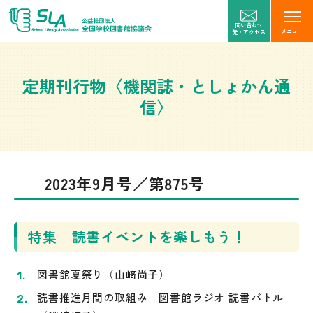
問い合わせ
メニュー
先・アクセス
定期刊行物〈機関誌・としょかん通
信〉
2023年9月号／第875号
特集 読書イベントを楽しもう！
図書館夏祭り（山﨑尚子）
読書推進月間の取組み─図書館ラジオ 読書バトル