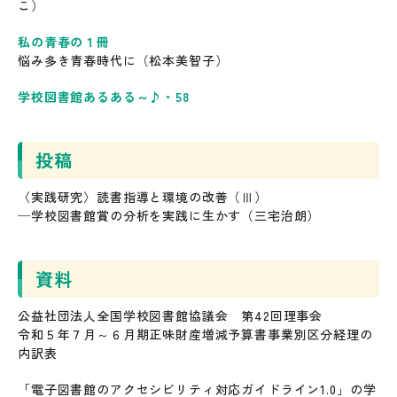
こ）
私の青春の１冊
悩み多き青春時代に（松本美智子）
学校図書館あるある～♪・58
投稿
〈実践研究〉読書指導と環境の改善（Ⅲ）
─学校図書館賞の分析を実践に生かす（三宅治朗）
資料
公益社団法人全国学校図書館協議会 第42回理事会
令和５年７月～６月期正味財産増減予算書事業別区分経理の
内訳表
「電子図書館のアクセシビリティ対応ガイドライン1.0」の学