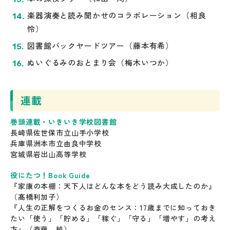
楽器演奏と読み聞かせのコラボレーション（相良
怜）
図書館バックヤードツアー（藤本有希）
ぬいぐるみのおとまり会（梅木いつか）
連載
巻頭連載・いきいき学校図書館
長崎県佐世保市立山手小学校
兵庫県洲本市立由良中学校
宮城県岩出山高等学校
役にたつ！Book Guide
『家康の本棚：天下人はどんな本をどう読み大成したのか』
（髙橋利加子）
『人生の正解をつくるお金のセンス：17歳までに知っておき
たい「使う」「貯める」「稼ぐ」「守る」「増やす」の考え
方』（斎藤 純）