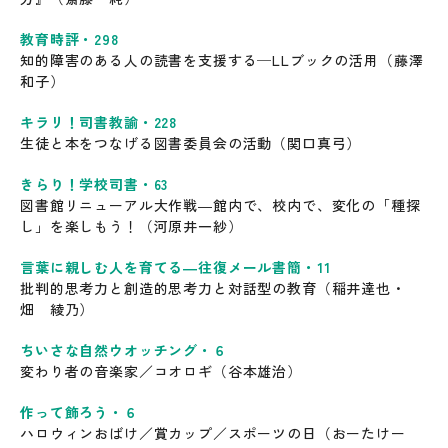
教育時評・298
知的障害のある人の読書を支援する─LLブックの活用（藤澤
和子）
キラリ！司書教諭・228
生徒と本をつなげる図書委員会の活動（関口真弓）
きらり！学校司書・63
図書館リニューアル大作戦―館内で、校内で、変化の「種探
し」を楽しもう！（河原井一紗）
言葉に親しむ人を育てる―往復メール書簡・11
批判的思考力と創造的思考力と対話型の教育（稲井達也・
畑 綾乃）
ちいさな自然ウオッチング・６
変わり者の音楽家／コオロギ（谷本雄治）
作って飾ろう・６
ハロウィンおばけ／賞カップ／スポーツの日（おーたけー