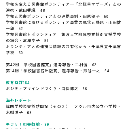
学校を変える図書館ボランティア―「北極星マザーズ」との
連携・武田香織 48
学校と図書ボランティアとの連携事例・田尾優子 50
学校図書館におけるボランティア事業の現状と課題・山田健
一朗 52
学校図書館とボランティア―筑波大学附属視覚特別支援学校
の場合・冨澤亨子 57
ボランティアとの連携は情報の共有化から・千葉県立千葉盲
学校 60
第42回「学校図書館賞」選考報告・二村健 62
第14回「学校図書館出版賞」選考報告・熊谷一之 64
教育時評164
ポジティブマインドづくり・海保博之 66
海外レポート
韓国学校図書館訪問記（その２）―ソウル市内公立小学校・
木幡洋子 68
キラリ！司書教諭・99