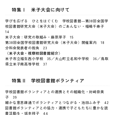
特集Ⅰ 米子大会に向けて
学びを広げる ひとをはぐくむ 学校図書館―第38回全国学
校図書館研究大会（米子大会）のごあんない・福嶋千寿子
14
米子大会：研究の取組み・藤原厚子 15
第38回全国学校図書館研究大会（米子大会）開催案内 18
分科会発表者の抱負 23
〈米子大会・視察校図書館紹介〉
米子市立福生西小学校 35／大山町立名和中学校 36／鳥取
県立米子南高等学校 37
特集Ⅱ 学校図書館ボランティア
学校図書館ボランティアとの連携とその組織化・対崎奈美
子 39
細かな意思疎通でボランティアとつながる・池田ふみ子 42
図書館ボランティアとの協力・連携で子どもたちに豊かな読
書活動を・坂本祥子 44