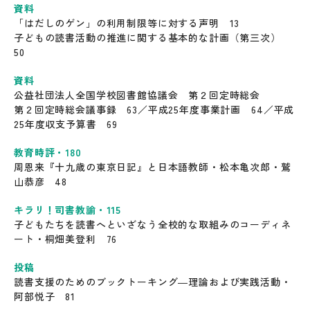
資料
「はだしのゲン」の利用制限等に対する声明 13
子どもの読書活動の推進に関する基本的な計画（第三次）
50
資料
公益社団法人全国学校図書館協議会 第２回定時総会
第２回定時総会議事録 63／平成25年度事業計画 64／平成
25年度収支予算書 69
教育時評・180
周恩来『十九歳の東京日記』と日本語教師・松本亀次郎・鷲
山恭彦 48
キラリ！司書教諭・115
子どもたちを読書へといざなう全校的な取組みのコーディネ
ート・桐畑美登利 76
投稿
読書支援のためのブックトーキング―理論および実践活動・
阿部悦子 81