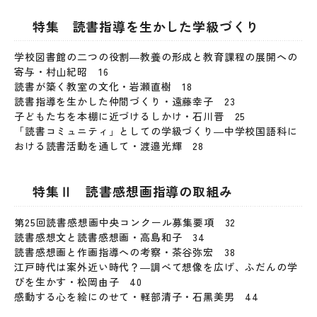
特集 読書指導を生かした学級づくり
学校図書館の二つの役割―教養の形成と教育課程の展開への
寄与・村山紀昭 16
読書が築く教室の文化・岩瀬直樹 18
読書指導を生かした仲間づくり・遠藤幸子 23
子どもたちを本棚に近づけるしかけ・石川晋 25
「読書コミュニティ」としての学級づくり―中学校国語科に
おける読書活動を通して・渡邉光輝 28
特集Ⅱ 読書感想画指導の取組み
第25回読書感想画中央コンクール募集要項 32
読書感想文と読書感想画・高島和子 34
読書感想画と作画指導への考察・茶谷弥宏 38
江戸時代は案外近い時代？―調べて想像を広げ、ふだんの学
びを生かす・松岡由子 40
感動する心を絵にのせて・軽部清子・石黑美男 44