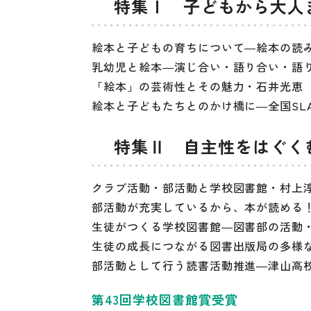
特集Ⅰ 子どもから大人
絵本と子どもの育ちについて―絵本の読み
乳幼児と絵本―演じ合い・語り合い・語り
「絵本」の芸術性とその魅力・石井光恵 
絵本と子どもたちとのかけ橋に―全国SL
特集Ⅱ 自主性をはぐく
クラブ活動・部活動と学校図書館・村上淳
部活動が充実しているから、本が読める！
生徒がつくる学校図書館―図書部の活動・
生徒の成長につながる図書出版局の多様な
部活動として行う読書活動推進―津山高校
第43回学校図書館賞受賞