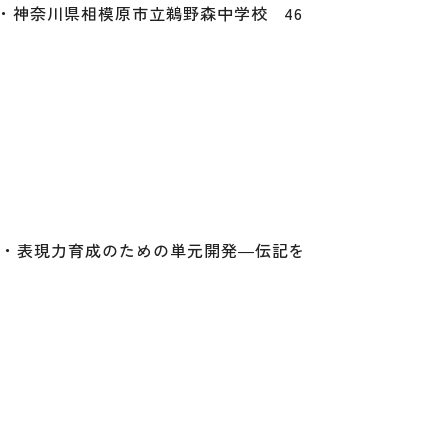
・神奈川県相模原市立鵜野森中学校 46
力・表現力育成のための単元開発―伝記を