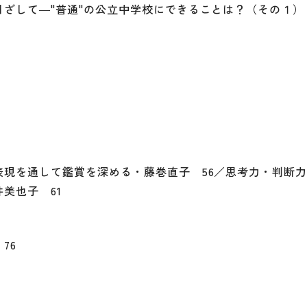
ざして―"普通"の公立中学校にできることは？（その１）
表現を通して鑑賞を深める・藤巻直子 56／思考力・判断
美也子 61
76