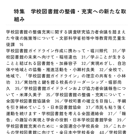
特集 学校図書館の整備・充実への新たな取
組み
学校図書館の整備充実に関する調査研究協力者会議を踏まえ
た今後の施策等について・文部科学省初等中等教育局児童生
徒課 16
学校図書館ガイドライン作成に携わって・堀川照代 31／学
校図書館の未来へ向けて・稲垣達也 31／学ぶことが生きる
ことと結ばれる図書館を・加藤容子 32／実現めざし、自治
体や地域との協働・推進活動を・小瀬村良美 32／全校で、
地域で、「学校図書館ガイドライン」の理念の共有を・小林
功 33／実効性と鍵を握る校長のリーダーシップ・堀部尚
久 35／学校図書館ガイドラインおよび協力者会議報告につ
いて・米澤久美子 35／学校図書館の整備・充実について・
全国学校図書館協議会 36／学校司書の確立を目指し、手綱
を引き締めていこう・日本図書館協会 37／市民も粘り強く
運動を続けます・学校図書館を考える全国連絡会 37／「報
告」の趣旨の実現と学会の役割・日本学校図書館学会 39／
学校図書館充実のために・全国連合小学校長会 39／これか
らの学校図書館に向けて・全日本中学校長会 40／学校図書