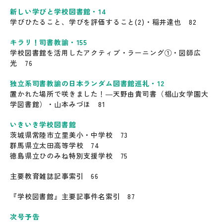
新しい学びと学校図書館・14
学びひたること、学びを評価すること(2)・稲井達也 82
キラリ！司書教諭・155
学校図書館を活用したアクティブ・ラーニング①・図師広
光 76
独立系司書教諭の日本ランダム図書館巡礼・12
置かれた場所で咲きました！―天野由貴司書（椙山女学園大
学図書館）・山本みづほ 81
いきいき学校図書館
茨城県常陸市立里美小・中学校 73
群馬県立太田高等学校 74
徳島県立ひのみね特別支援学校 75
主要教育雑誌記事索引 66
『学校図書館』主要記事件名索引 87
次号予告