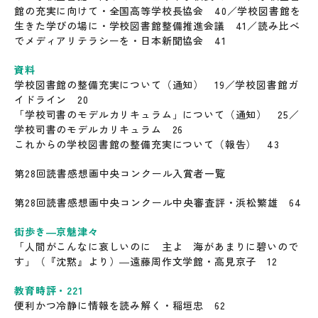
館の充実に向けて・全国高等学校長協会 40／学校図書館を
生きた学びの場に・学校図書館整備推進会議 41／読み比べ
でメディアリテラシーを・日本新聞協会 41
資料
学校図書館の整備充実について（通知） 19／学校図書館ガ
イドライン 20
「学校司書のモデルカリキュラム」について（通知） 25／
学校司書のモデルカリキュラム 26
これからの学校図書館の整備充実について（報告） 43
第28回読書感想画中央コンクール入賞者一覧
第28回読書感想画中央コンクール中央審査評・浜松繁雄 64
街歩き―京魅津々
「人間がこんなに哀しいのに 主よ 海があまりに碧いので
す」（『沈黙』より）―遠藤周作文学館・高見京子 12
教育時評・221
便利かつ冷静に情報を読み解く・稲垣忠 62