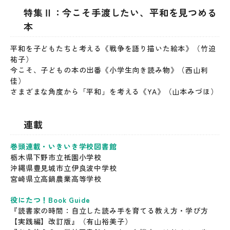
特集Ⅱ：今こそ手渡したい、平和を見つめる
本
平和を子どもたちと考える《戦争を語り描いた絵本》（竹迫
祐子）
今こそ、子どもの本の出番《小学生向き読み物》（西山利
佳）
さまざまな角度から「平和」を考える《YA》（山本みづほ）
連載
巻頭連載・いきいき学校図書館
栃木県下野市立祇園小学校
沖縄県豊見城市立伊良波中学校
宮崎県立高鍋農業高等学校
役にたつ！Book Guide
『読書家の時間：自立した読み手を育てる教え方・学び方
【実践編】改訂版』（有山裕美子）