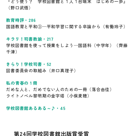
『どう使う？ 学校図書館と１人１台端末 はじめの一歩』
（野口武悟）
教育時評・286
国語教育と平和③─平和学習に関する卒論から（有働玲子）
キラリ！司書教諭・217
学校図書館を使って授業をしよう─国語科（中学年）（齊藤
千津）
きらり！学校司書・52
図書委員会の取組み（井口真理子）
私の青春の１冊
だめな人と、だめでない人のための一冊（落合由佳）
ライトノベル黎明期の金字塔（小俣麦穂）
学校図書館あるある～♪・45
第24回学校図書館出版賞受賞