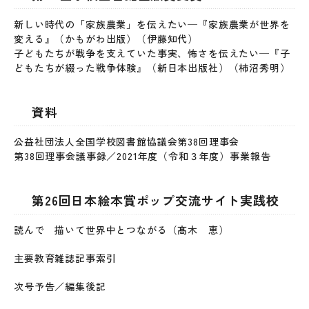
新しい時代の「家族農業」を伝えたい─『家族農業が世界を
変える』（かもがわ出版）（伊藤知代）
子どもたちが戦争を支えていた事実、怖さを伝えたい─『子
どもたちが綴った戦争体験』（新日本出版社）（柿沼秀明）
資料
公益社団法人全国学校図書館協議会第38回理事会
第38回理事会議事録／2021年度（令和３年度）事業報告
第26回日本絵本賞ポップ交流サイト実践校
読んで 描いて世界中とつながる（髙木 恵）
主要教育雑誌記事索引
次号予告／編集後記