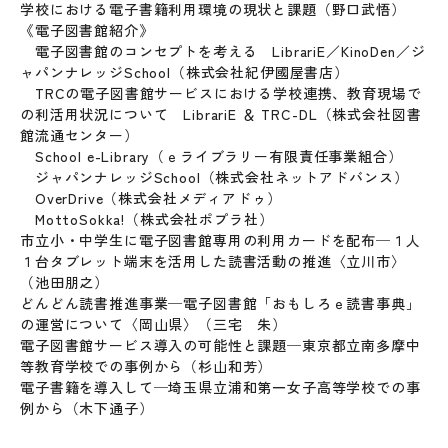
学校における電子書籍利用環境の現状と課題（野口武悟）
《電子図書館紹介》
電子図書館のコンセプトを考える LibrariE／KinoDen／ジ
ャパンナレッジSchool（株式会社紀伊國屋書店）
TRCの電子図書館サービスにおける学校連携、教育現場で
の利活用状況について LibrariE ＆ TRC-DL（株式会社図書
館流通センター）
School e-Library（ｅライブラリー有限責任事業組合）
ジャパンナレッジSchool（株式会社ネットアドバンス）
OverDrive（株式会社メディアドゥ）
MottoSokka!（株式会社ポプラ社）
市立小・中学生に電子図書館専用の利用カードを配布─１人
１台タブレット端末を活用した読書活動の推進〈立川市〉
（池田朋之）
どんどん読書推進事業─電子図書館「おもしろｅ読書事典」
の運営について〈岡山県〉（三宅 朱）
電子図書館サービス導入の可能性と課題─東京都立南多摩中
等教育学校での事例から（杉山和芳）
電子書籍を導入して─埼玉県立浦和第一女子高等学校での事
例から（木下通子）