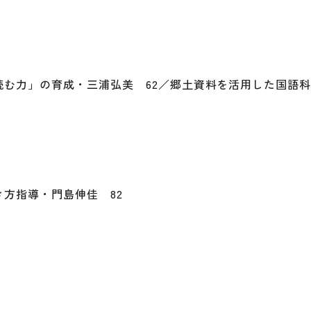
む力」の育成・三浦弘美 62／郷土資料を活用した国語科
方指導・門島伸佳 82