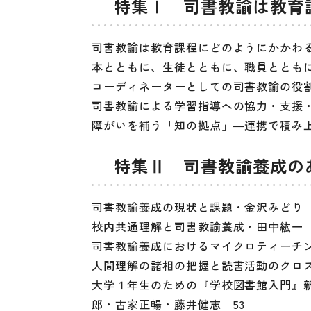
特集Ⅰ 司書教諭は教育
司書教諭は教育課程にどのようにかかわる
本とともに、生徒とともに、職員とともに
コーディネーターとしての司書教諭の役割
司書教諭による学習指導への協力・支援・
障がいを補う「知の拠点」―連携で積み上
特集Ⅱ 司書教諭養成の
司書教諭養成の現状と課題・金沢みどり 
校内共通理解と司書教諭養成・田中紘一 
司書教諭養成におけるマイクロティーチン
人間理解の諸相の把握と読書活動のクロ
大学１年生のための『学校図書館入門』
郎・古家正暢・藤井健志 53