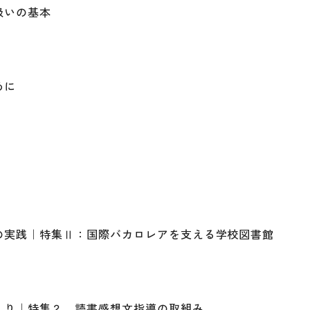
扱いの基本
めに
の実践｜特集Ⅱ：国際バカロレアを支える学校図書館
くり｜特集２ 読書感想文指導の取組み