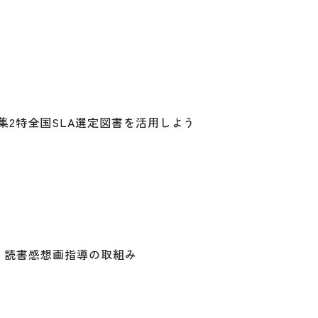
特集2特全国SLA選定図書を活用しよう
Ⅱ読書感想画指導の取組み